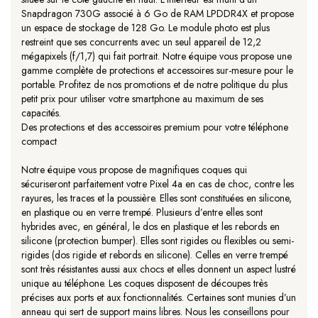
Snapdragon 730G associé à 6 Go de RAM LPDDR4X et propose
un espace de stockage de 128 Go. Le module photo est plus
restreint que ses concurrents avec un seul appareil de 12,2
mégapixels (f/1,7) qui fait portrait. Notre équipe vous propose une
gamme complète de protections et accessoires sur-mesure pour le
portable. Profitez de nos promotions et de notre politique du plus
petit prix pour utiliser votre smartphone au maximum de ses
capacités.
Des protections et des accessoires premium pour votre téléphone
compact
Notre équipe vous propose de magnifiques coques qui
sécuriseront parfaitement votre Pixel 4a en cas de choc, contre les
rayures, les traces et la poussière. Elles sont constituées en silicone,
en plastique ou en verre trempé. Plusieurs d’entre elles sont
hybrides avec, en général, le dos en plastique et les rebords en
silicone (protection bumper). Elles sont rigides ou flexibles ou semi-
rigides (dos rigide et rebords en silicone). Celles en verre trempé
sont très résistantes aussi aux chocs et elles donnent un aspect lustré
unique au téléphone. Les coques disposent de découpes très
précises aux ports et aux fonctionnalités. Certaines sont munies d’un
anneau qui sert de support mains libres. Nous les conseillons pour