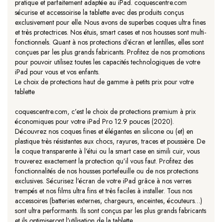
pratique et parfaitement adaptée au iPad. coquescentre.com
sécurise et accessoirise la tablette avec des produits conçus
exclusivement pour elle. Nous avons de superbes coques ultra fines
et très protectrices. Nos étuis, smart cases et nos housses sont multi-
fonctionnels. Quant à nos protections d’écran et lentilles, elles sont
conçues par les plus grands fabricants. Profitez de nos promotions
pour pouvoir utilisez toutes les capacités technologiques de votre
iPad pour vous et vos enfants.
Le choix de protections haut de gamme à petits prix pour votre
tablette
coquescentre.com, c’est le choix de protections premium à prix
économiques pour votre iPad Pro 12.9 pouces (2020).
Découvrez nos coques fines et élégantes en silicone ou (et) en
plastique très résistantes aux chocs, rayures, traces et poussière. De
la coque transparente à l’étui ou la smart case en simili cuir, vous
trouverez exactement la protection qu’il vous faut. Profitez des
fonctionnalités de nos housses portefeuille ou de nos protections
exclusives. Sécurisez l’écran de votre iPad grâce à nos verres
trempés et nos films ultra fins et très faciles à installer. Tous nos
accessoires (batteries externes, chargeurs, enceintes, écouteurs…)
sont ultra performants. Ils sont conçus par les plus grands fabricants
et ils optimiseront l’utilisation de la tablette.