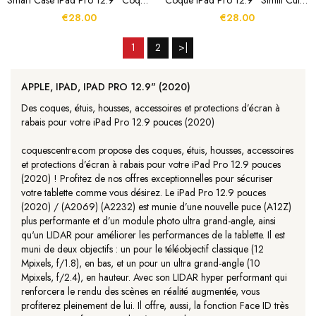
Smart Case IPad Pro 12.9" Coque Détachable
Coque IPad Pro 12.9" Simili Cuir Support Mains Libres
€28.00
€28.00
1
2
>|
APPLE, IPAD, IPAD PRO 12.9" (2020)
Des coques, étuis, housses, accessoires et protections d’écran à
rabais pour votre iPad Pro 12.9 pouces (2020)
coquescentre.com propose des coques, étuis, housses, accessoires
et protections d’écran à rabais pour votre iPad Pro 12.9 pouces
(2020) ! Profitez de nos offres exceptionnelles pour sécuriser
votre tablette comme vous désirez. Le iPad Pro 12.9 pouces
(2020) / (A2069) (A2232) est munie d’une nouvelle puce (A12Z)
plus performante et d’un module photo ultra grand-angle, ainsi
qu'un LIDAR pour améliorer les performances de la tablette. Il est
muni de deux objectifs : un pour le téléobjectif classique (12
Mpixels, f/1.8), en bas, et un pour un ultra grand-angle (10
Mpixels, f/2.4), en hauteur. Avec son LIDAR hyper performant qui
renforcera le rendu des scènes en réalité augmentée, vous
profiterez pleinement de lui. Il offre, aussi, la fonction Face ID très