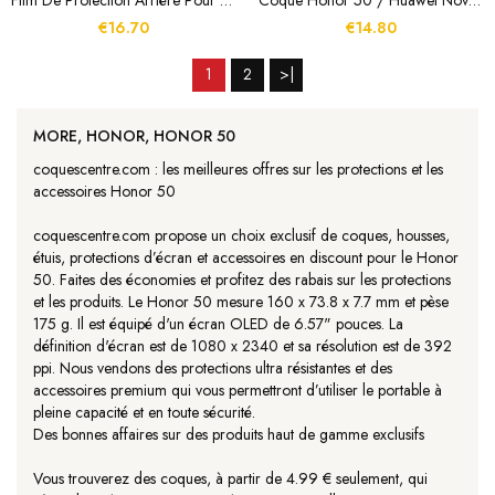
Film De Protection Arrière Pour Honor 50 IMAK
Coque Honor 50 / Huawei Nova 9 Effet Cuir Litchi Double Line
€16.70
€14.80
1
2
>|
MORE, HONOR, HONOR 50
coquescentre.com : les meilleures offres sur les protections et les
accessoires Honor 50
coquescentre.com propose un choix exclusif de coques, housses,
étuis, protections d’écran et accessoires en discount pour le Honor
50. Faites des économies et profitez des rabais sur les protections
et les produits. Le Honor 50 mesure 160 x 73.8 x 7.7 mm et pèse
175 g. Il est équipé d'un écran OLED de 6.57" pouces. La
définition d'écran est de 1080 x 2340 et sa résolution est de 392
ppi. Nous vendons des protections ultra résistantes et des
accessoires premium qui vous permettront d’utiliser le portable à
pleine capacité et en toute sécurité.
Des bonnes affaires sur des produits haut de gamme exclusifs
Vous trouverez des coques, à partir de 4.99 € seulement, qui