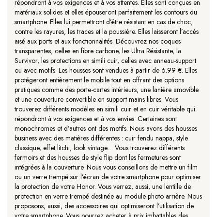
répondront à vos exigences et à vos attentes. Elles sont conçues en
matériaux solides et elles épouseront parfaitement les contours du
smartphone. Elles lui permettront d’être résistant en cas de choc,
contre les rayures, les traces et la poussière. Elles laisseront l’accès
aisé aux ports et aux fonctionnalités. Découvrez nos coques
transparentes, celles en fibre carbone, les Ultra Résistante, la
Survivor, les protections en simili cuir, celles avec anneau-support
ou avec motifs. Les housses sont vendues à partir de 6.99 €. Elles
protégeront entièrement le mobile tout en offrant des options
pratiques comme des porte-cartes intérieurs, une lanière amovible
et une couverture convertible en support mains libres. Vous
trouverez différents modèles en simili cuir et en cuir véritable qui
répondront à vos exigences et à vos envies. Certaines sont
monochromes et d’autres ont des motifs. Nous avons des housses
business avec des matières différentes : cuir fendu nappa, style
classique, effet litchi, look vintage… Vous trouverez différents
fermoirs et des housses de style flip dont les fermetures sont
intégrées à la couverture. Nous vous conseillons de mettre un film
ou un verre trempé sur l’écran de votre smartphone pour optimiser
la protection de votre Honor. Vous verrez, aussi, une lentille de
protection en verre trempé destinée au module photo arrière. Nous
proposons, aussi, des accessoires qui optimiseront l’utilisation de
votre smartphone. Vous pourrez acheter à prix imbattables des