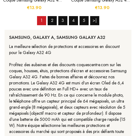
Coque Samsung Galaxy A32 4G Jeux De Mer
Coque Samsung Galaxy A32 4G Glaces À La Crème
€13.90
€13.90
1
2
3
4
5
>|
SAMSUNG, GALAXY A, SAMSUNG GALAXY A32
La meilleure sélection de protections et accessoires en discount
pour le Galaxy A32 4G
Profitez des aubaines et des discounts coquescentre.com sur les
coques, housses, étuis, protections d’écran et accessoires Samsung
Galaxy A32 4G. Faites de bonnes affaires et découvrez nos
promotions. Le Galaxy A32 4G est muni d’un écran Oled de 6,4
pouces avec une définition en Full HD+ avec un taux de
rafraîchissement de 90 Hz. En ce qui concerne le module photo,
le téléphone offre un capteur principal de 64 mégapixels, un ultra
grand-angle (8 mégapixels), et deux capteurs avec résolution de 5
mégapixels (objectif macro et capteur de profondeur). Il dispose
d’une batterie de 5000 mAh qui est compatible charge rapide (15
W). Notre équipe sélectionne les meilleures protections et
accessoires du marché qui sont proposés à des prix défiants toute