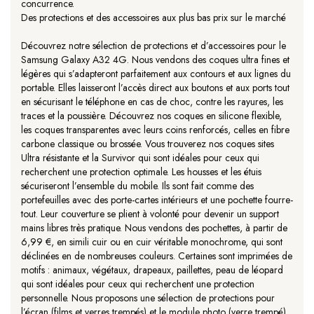
concurrence.
Des protections et des accessoires aux plus bas prix sur le marché
Découvrez notre sélection de protections et d’accessoires pour le
Samsung Galaxy A32 4G. Nous vendons des coques ultra fines et
légères qui s’adapteront parfaitement aux contours et aux lignes du
portable. Elles laisseront l’accès direct aux boutons et aux ports tout
en sécurisant le téléphone en cas de choc, contre les rayures, les
traces et la poussière. Découvrez nos coques en silicone flexible,
les coques transparentes avec leurs coins renforcés, celles en fibre
carbone classique ou brossée. Vous trouverez nos coques sites
Ultra résistante et la Survivor qui sont idéales pour ceux qui
recherchent une protection optimale. Les housses et les étuis
sécuriseront l’ensemble du mobile. Ils sont fait comme des
portefeuilles avec des porte-cartes intérieurs et une pochette fourre-
tout. Leur couverture se plient à volonté pour devenir un support
mains libres très pratique. Nous vendons des pochettes, à partir de
6,99 €, en simili cuir ou en cuir véritable monochrome, qui sont
déclinées en de nombreuses couleurs. Certaines sont imprimées de
motifs : animaux, végétaux, drapeaux, paillettes, peau de léopard
qui sont idéales pour ceux qui recherchent une protection
personnelle. Nous proposons une sélection de protections pour
l’écran (films et verres trempés) et le module photo (verre trempé)