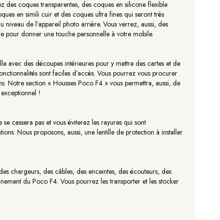
 des coques transparentes, des coques en silicone flexible
es en simili cuir et des coques ultra fines qui seront très
au niveau de l’appareil photo arrière. Vous verrez, aussi, des
sie pour donner une touche personnelle à votre mobile.
lle avec des découpes intérieures pour y mettre des cartes et de
 fonctionnalités sont faciles d’accès. Vous pourrez vous procurer
ins. Notre section « Housses Poco F4 » vous permettra, aussi, de
 exceptionnel !
e se cassera pas et vous éviterez les rayures qui sont
ons. Nous proposons, aussi, une lentille de protection à installer
des chargeurs, des câbles, des enceintes, des écouteurs, des
onnement du Poco F4. Vous pourrez les transporter et les stocker