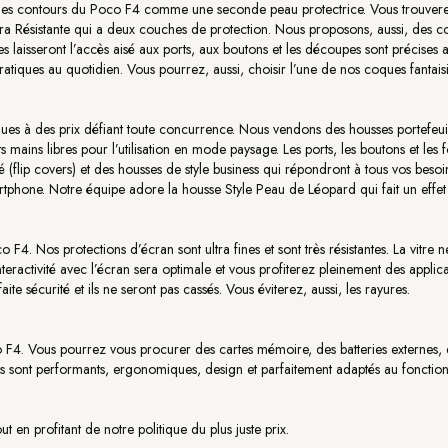
 les contours du Poco F4 comme une seconde peau protectrice. Vous trouverez
a Résistante qui a deux couches de protection. Nous proposons, aussi, des coqu
les laisseront l’accès aisé aux ports, aux boutons et les découpes sont précises 
atiques au quotidien. Vous pourrez, aussi, choisir l’une de nos coques fantai
dues à des prix défiant toute concurrence. Nous vendons des housses portefeui
ts mains libres pour l’utilisation en mode paysage. Les ports, les boutons et les
(flip covers) et des housses de style business qui répondront à tous vos beso
artphone. Notre équipe adore la housse Style Peau de Léopard qui fait un effet
F4. Nos protections d’écran sont ultra fines et sont très résistantes. La vitre n
ractivité avec l’écran sera optimale et vous profiterez pleinement des applicati
aite sécurité et ils ne seront pas cassés. Vous éviterez, aussi, les rayures.
F4. Vous pourrez vous procurer des cartes mémoire, des batteries externes, 
. Ils sont performants, ergonomiques, design et parfaitement adaptés au foncti
 en profitant de notre politique du plus juste prix.