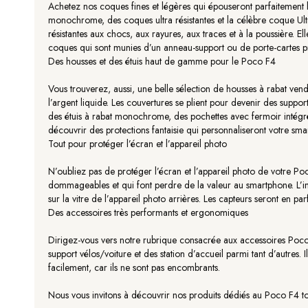
Achetez nos coques fines et légères qui épouseront parfaitement
monochrome, des coques ultra résistantes et la célèbre coque Ultr
résistantes aux chocs, aux rayures, aux traces et à la poussière. El
coques qui sont munies d’un anneau-support ou de porte-cartes pr
Des housses et des étuis haut de gamme pour le Poco F4
Vous trouverez, aussi, une belle sélection de housses à rabat ven
l’argent liquide. Les couvertures se plient pour devenir des suppor
des étuis à rabat monochrome, des pochettes avec fermoir intégré 
découvrir des protections fantaisie qui personnaliseront votre sm
Tout pour protéger l’écran et l’appareil photo
N’oubliez pas de protéger l’écran et l’appareil photo de votre Poco 
dommageables et qui font perdre de la valeur au smartphone. L’inte
sur la vitre de l’appareil photo arrières. Les capteurs seront en parf
Des accessoires très performants et ergonomiques
Dirigez-vous vers notre rubrique consacrée aux accessoires Poco 
support vélos/voiture et des station d’accueil parmi tant d’autres
facilement, car ils ne sont pas encombrants.
Nous vous invitons à découvrir nos produits dédiés au Poco F4 tout