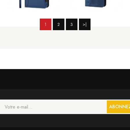
1
2
3
>|
ABONNE