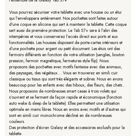
l’ensemble de la Galaxy Tab S7+
Vous pourrez sécuriser votre tablette avec une housse ou un étui
qui l’enveloppera entièrement. Nos pochettes sont faites autour
d’une coque en silicone qui sert à maintenir la tablette. Cette coque
sert aussi de première protection. Le Tab S7+ sera à l’abri des
intempéries et vous conserverez l’accès direct aux ports et aux
fonctionnalités. Les housses disposent de porte-cartes intérieurs et
d’une pochette pour argent ou petit document. Les étuis ont des
fermoirs différents en fonction de votre utilisation (sangles, bouton
pression, fermoir magnétique, fermetures style flip). Nous
proposons des pochettes avec motifs fantaisie avec des animaux,
des paysages, des végétaux…. Vous en trouverez en simili cuir
classique ou tissus qui sont très élégants et sobres. Nous en avons
beaucoup pour les enfants avec des hiboux, des fleurs, des chats…
Nous proposons de nombreuses smart cases à trois volets qui
s’ouvrent et se ferment de façon rapide et économique (fonction
auto wake & sleep de la tablette). Elles permettent une utilisation
optimale en mains libres. Nous en avons avec motifs et d’autres qui
sont en simili cuir monochrome décliné en de nombreuses
couleurs.
Des protection d’écran Galaxy et des accessoires exclusifs pour la
tablette