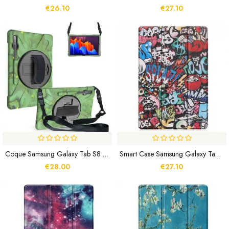
€26.10
€27.10
Coque Samsung Galaxy Tab S8 Plus / Tab S7 Plus Multi-Fonctionnelle
Smart Case Samsung Galaxy Tab S8 Plus / S7 Plus Renforcée Graffitis
€28.00
€27.10