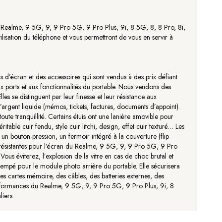
e Realme, 9 5G, 9, 9 Pro 5G, 9 Pro Plus, 9i, 8 5G, 8, 8 Pro, 8i,
lisation du téléphone et vous permettront de vous en servir à
 d’écran et des accessoires qui sont vendus à des prix défiant
aux ports et aux fonctionnalités du portable. Nous vendons des
es se distinguent par leur finesse et leur résistance aux
rgent liquide (mémos, tickets, factures, documents d’appoint).
ute tranquillité. Certains étuis ont une lanière amovible pour
ritable cuir fendu, style cuir litchi, design, effet cuir texturé… Les
un bouton-pression, un fermoir intégré à la couverture (flip
 résistantes pour l’écran du Realme, 9 5G, 9, 9 Pro 5G, 9 Pro
. Vous éviterez, l’explosion de la vitre en cas de choc brutal et
 trempé pour le module photo arrière du portable. Elle sécurisera
es cartes mémoire, des câbles, des batteries externes, des
 performances du Realme, 9 5G, 9, 9 Pro 5G, 9 Pro Plus, 9i, 8
iers.