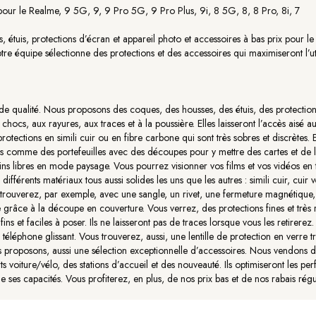
pour le Realme, 9 5G, 9, 9 Pro 5G, 9 Pro Plus, 9i, 8 5G, 8, 8 Pro, 8i, 7
étuis, protections d’écran et appareil photo et accessoires à bas prix pour l
 équipe sélectionne des protections et des accessoires qui maximiseront l’uti
e qualité. Nous proposons des coques, des housses, des étuis, des protections
 chocs, aux rayures, aux traces et à la poussière. Elles laisseront l’accès aisé 
tions en simili cuir ou en fibre carbone qui sont très sobres et discrètes. Ell
 comme des portefeuilles avec des découpes pour y mettre des cartes et de l’a
ns libres en mode paysage. Vous pourrez visionner vos films et vos vidéos en to
fférents matériaux tous aussi solides les uns que les autres : simili cuir, cuir vé
n trouverez, par exemple, avec une sangle, un rivet, une fermeture magnétique, 
grâce à la découpe en couverture. Vous verrez, des protections fines et très
fins et faciles à poser. Ils ne laisseront pas de traces lorsque vous les retirerez
 téléphone glissant. Vous trouverez, aussi, une lentille de protection en verre
us proposons, aussi une sélection exceptionnelle d’accessoires. Nous vendons d
ts voiture/vélo, des stations d’accueil et des nouveauté. Ils optimiseront les
 ses capacités. Vous profiterez, en plus, de nos prix bas et de nos rabais régul