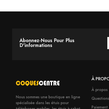
Abonnez-Nous Pour Plus
D'informations
À PROP
À propos
Nous sommes une boutique en ligne
Question
spécialisée dans les étuis pour
Paiement
téléphones mobiles, les étuis à rabat