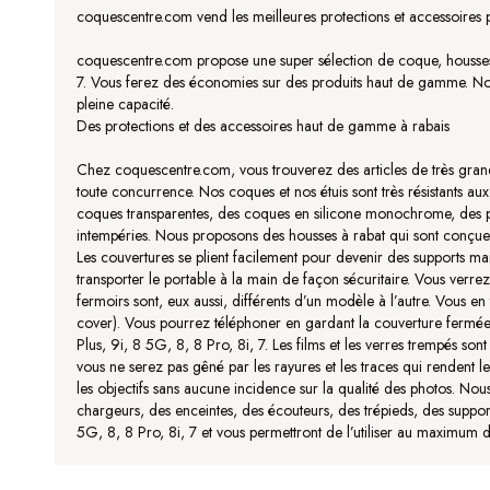
coquescentre.com vend les meilleures protections et accessoires 
coquescentre.com propose une super sélection de coque, housses, 
7. Vous ferez des économies sur des produits haut de gamme. Notre
pleine capacité.
Des protections et des accessoires haut de gamme à rabais
Chez coquescentre.com, vous trouverez des articles de très grand
toute concurrence. Nos coques et nos étuis sont très résistants aux
coques transparentes, des coques en silicone monochrome, des protec
intempéries. Nous proposons des housses à rabat qui sont conçues
Les couvertures se plient facilement pour devenir des supports mai
transporter le portable à la main de façon sécuritaire. Vous verrez di
fermoirs sont, eux aussi, différents d’un modèle à l’autre. Vous e
cover). Vous pourrez téléphoner en gardant la couverture fermée 
Plus, 9i, 8 5G, 8, 8 Pro, 8i, 7. Les films et les verres trempés sont 
vous ne serez pas gêné par les rayures et les traces qui rendent le
les objectifs sans aucune incidence sur la qualité des photos. No
chargeurs, des enceintes, des écouteurs, des trépieds, des suppor
5G, 8, 8 Pro, 8i, 7 et vous permettront de l’utiliser au maximum de