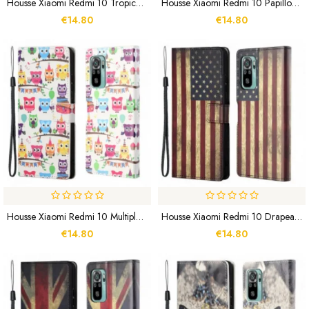
Housse Xiaomi Redmi 10 Tropical Flowers
Housse Xiaomi Redmi 10 Papillons Et Fleurs À Lanière
€14.80
€14.80
Housse Xiaomi Redmi 10 Multiples Hiboux À Lanière
Housse Xiaomi Redmi 10 Drapeau Américain
€14.80
€14.80