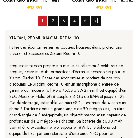
Coque Xiaomi Redmi 10 Fleurs Sauvages
Coque Xiaomi Redmi 10 Flexible Rose Verte
€13.90
€13.90
1
2
3
4
5
>|
XIAOMI, REDMI, XIAOMI REDMI 10
Faites des économies sur les coques, housses, étuis, protections
d’écran et accessoires Xiaomi Redmi 10
coquescentre.com propose la meilleure sélection à petits prix de
coques, housses, étuis, protections d’écran et accessoires pour le
Xiaomi Redmi 10. Faites des économies et profitez de nos prix
discounts. Le Xiaomi Redmi 10 est un smartphone d’entrée de
gamme qui mesure 161,95 x 75,53 x 8,92 mm. Il est équipé d'un
SoC Mediatek Helio G88 couplé à 4 Go de RAM et jusqu'à 128
Go de stockage, extensible via microSD. Il est muni de 4 capteurs
photo à l'arrière dont un grand angle de 50 mégapixels, un ultra
grand-angle de 8 mégapixels, un objectif macro et un capteur de
profondeur de 2 mégapixels chacun. Sa batterie de 5000 mAh
devrait être exceptionnelle.et supporte 18W. Le téléphone est
équipé de haut-parleurs stéréo et d’une puce NFC pour les