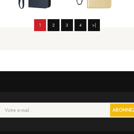
1
2
3
4
>|
ABONNE