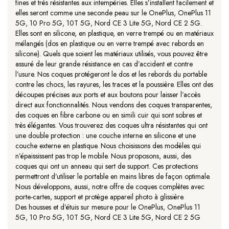
fines et très résistantes aux intempéries. Elles s’installent facilement et
elles seront comme une seconde peau sur le OnePlus, OnePlus 11
5G, 10 Pro 5G, 10T 5G, Nord CE 3 Lite 5G, Nord CE 2 5G.
Elles sont en silicone, en plastique, en verre trempé ou en matériaux
mélangés (dos en plastique ou en verre trempé avec rebords en
silicone). Quels que soient les matériaux utilisés, vous pouvez être
assuré de leur grande résistance en cas d’accident et contre
l’usure. Nos coques protégeront le dos et les rebords du portable
contre les chocs, les rayures, les traces et la poussière. Elles ont des
découpes précises aux ports et aux boutons pour laisser l’accès
direct aux fonctionnalités. Nous vendons des coques transparentes,
des coques en fibre carbone ou en simili cuir qui sont sobres et
très élégantes. Vous trouverez des coques ultra résistantes qui ont
une double protection : une couche interne en silicone et une
couche externe en plastique. Nous choisissons des modèles qui
n’épaississent pas trop le mobile. Nous proposons, aussi, des
coques qui ont un anneau qui sert de support. Ces protections
permettront d’utiliser le portable en mains libres de façon optimale.
Nous développons, aussi, notre offre de coques complètes avec
porte-cartes, support et protège appareil photo à glissière.
Des housses et d’étuis sur mesure pour le OnePlus, OnePlus 11
5G, 10 Pro 5G, 10T 5G, Nord CE 3 Lite 5G, Nord CE 2 5G