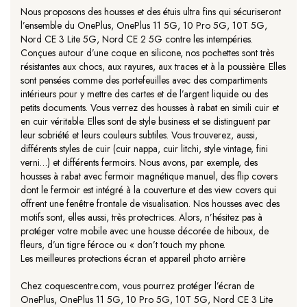
Nous proposons des housses et des étuis ultra fins qui sécuriseront
l’ensemble du OnePlus, OnePlus 11 5G, 10 Pro 5G, 10T 5G,
Nord CE 3 Lite 5G, Nord CE 2 5G contre les intempéries.
Conçues autour d’une coque en silicone, nos pochettes sont très
résistantes aux chocs, aux rayures, aux traces et à la poussière. Elles
sont pensées comme des portefeuilles avec des compartiments
intérieurs pour y mettre des cartes et de l’argent liquide ou des
petits documents. Vous verrez des housses à rabat en simili cuir et
en cuir véritable. Elles sont de style business et se distinguent par
leur sobriété et leurs couleurs subtiles. Vous trouverez, aussi,
différents styles de cuir (cuir nappa, cuir litchi, style vintage, fini
verni…) et différents fermoirs. Nous avons, par exemple, des
housses à rabat avec fermoir magnétique manuel, des flip covers
dont le fermoir est intégré à la couverture et des view covers qui
offrent une fenêtre frontale de visualisation. Nos housses avec des
motifs sont, elles aussi, très protectrices. Alors, n’hésitez pas à
protéger votre mobile avec une housse décorée de hiboux, de
fleurs, d’un tigre féroce ou « don’t touch my phone.
Les meilleures protections écran et appareil photo arrière
Chez coquescentre.com, vous pourrez protéger l’écran de
OnePlus, OnePlus 11 5G, 10 Pro 5G, 10T 5G, Nord CE 3 Lite