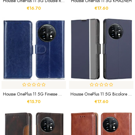
Housse OnePlus 11 5G Double Rabat
Housse OnePlus 11 5G KHAZNEH
€16.70
€17.60
Housse OnePlus 11 5G Finesse Glacée
Housse OnePlus 11 5G Bicolore Double Fermoir
€15.70
€17.60