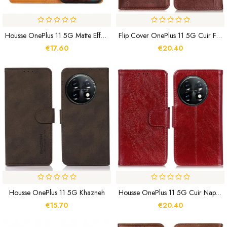
Housse OnePlus 11 5G Matte Effet Cuir Rétro
Flip Cover OnePlus 11 5G Cuir Fendu Stylé
€17.60
€20.40
Housse OnePlus 11 5G Khazneh
Housse OnePlus 11 5G Cuir Nappa Fendu
€15.70
€20.40