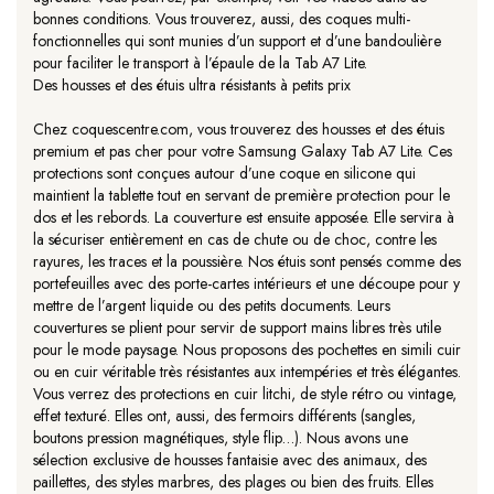
bonnes conditions. Vous trouverez, aussi, des coques multi-
fonctionnelles qui sont munies d’un support et d’une bandoulière
pour faciliter le transport à l’épaule de la Tab A7 Lite.
Des housses et des étuis ultra résistants à petits prix
Chez coquescentre.com, vous trouverez des housses et des étuis
premium et pas cher pour votre Samsung Galaxy Tab A7 Lite. Ces
protections sont conçues autour d’une coque en silicone qui
maintient la tablette tout en servant de première protection pour le
dos et les rebords. La couverture est ensuite apposée. Elle servira à
la sécuriser entièrement en cas de chute ou de choc, contre les
rayures, les traces et la poussière. Nos étuis sont pensés comme des
portefeuilles avec des porte-cartes intérieurs et une découpe pour y
mettre de l’argent liquide ou des petits documents. Leurs
couvertures se plient pour servir de support mains libres très utile
pour le mode paysage. Nous proposons des pochettes en simili cuir
ou en cuir véritable très résistantes aux intempéries et très élégantes.
Vous verrez des protections en cuir litchi, de style rétro ou vintage,
effet texturé. Elles ont, aussi, des fermoirs différents (sangles,
boutons pression magnétiques, style flip…). Nous avons une
sélection exclusive de housses fantaisie avec des animaux, des
paillettes, des styles marbres, des plages ou bien des fruits. Elles