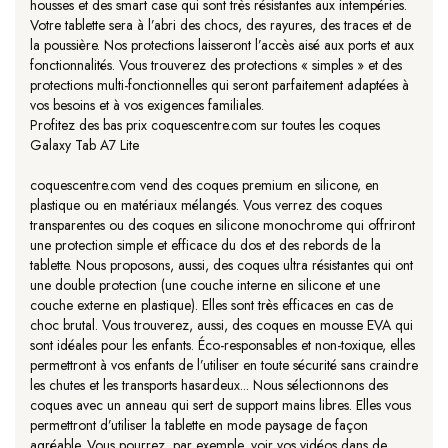
housses et des smart case qui sont très résistantes aux intempéries.
Votre tablette sera à l’abri des chocs, des rayures, des traces et de
la poussière. Nos protections laisseront l’accès aisé aux ports et aux
fonctionnalités. Vous trouverez des protections « simples » et des
protections multi-fonctionnelles qui seront parfaitement adaptées à
vos besoins et à vos exigences familiales.
Profitez des bas prix coquescentre.com sur toutes les coques
Galaxy Tab A7 Lite
coquescentre.com vend des coques premium en silicone, en
plastique ou en matériaux mélangés. Vous verrez des coques
transparentes ou des coques en silicone monochrome qui offriront
une protection simple et efficace du dos et des rebords de la
tablette. Nous proposons, aussi, des coques ultra résistantes qui ont
une double protection (une couche interne en silicone et une
couche externe en plastique). Elles sont très efficaces en cas de
choc brutal. Vous trouverez, aussi, des coques en mousse EVA qui
sont idéales pour les enfants. Éco-responsables et non-toxique, elles
permettront à vos enfants de l’utiliser en toute sécurité sans craindre
les chutes et les transports hasardeux... Nous sélectionnons des
coques avec un anneau qui sert de support mains libres. Elles vous
permettront d’utiliser la tablette en mode paysage de façon
agréable. Vous pourrez, par exemple, voir vos vidéos dans de