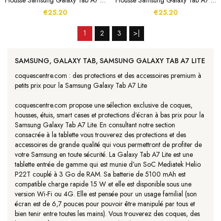
Housse Samsung Galaxy Tab A7 Lite Sirène Mandala
Housse Samsung Galaxy Tab A7 Lite Éléphants Tournesol
€25.20
€25.20
1
2
3
>|
SAMSUNG, GALAXY TAB, SAMSUNG GALAXY TAB A7 LITE
coquescentre.com : des protections et des accessoires premium à
petits prix pour la Samsung Galaxy Tab A7 Lite
coquescentre.com propose une sélection exclusive de coques,
housses, étuis, smart cases et protections d’écran à bas prix pour la
Samsung Galaxy Tab A7 Lite. En consultant notre section
consacrée à la tablette vous trouverez des protections et des
accessoires de grande qualité qui vous permettront de profiter de
votre Samsung en toute sécurité. La Galaxy Tab A7 Lite est une
tablette entrée de gamme qui est munie d’un SoC Mediatek Helio
P22T couplé à 3 Go de RAM. Sa batterie de 5100 mAh est
compatible charge rapide 15 W et elle est disponible sous une
version Wi-Fi ou 4G. Elle est pensée pour un usage familial (son
écran est de 6,7 pouces pour pouvoir être manipulé par tous et
bien tenir entre toutes les mains). Vous trouverez des coques, des