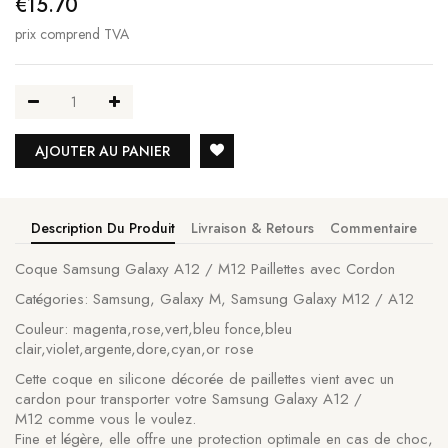
€15.70
prix comprend TVA
AJOUTER AU PANIER
Description Du Produit
Livraison & Retours
Commentaire
Coque Samsung Galaxy A12 / M12 Paillettes avec Cordon
Catégories: Samsung, Galaxy M, Samsung Galaxy M12 / A12
Couleur: magenta,rose,vert,bleu fonce,bleu
clair,violet,argente,dore,cyan,or rose
Cette coque en silicone décorée de paillettes vient avec un
cardon pour transporter votre Samsung Galaxy A12 /
M12 comme vous le voulez.
Fine et légère, elle offre une protection optimale en cas de choc,