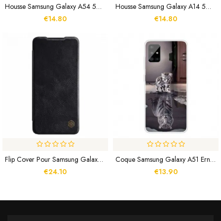
Housse Samsung Galaxy A54 5G Fan De Panda À Lanière
Housse Samsung Galaxy A14 5G / A14 Fleur Sur Fond Noir
€14.80
€14.80
Flip Cover Pour Samsung Galaxy A52 4G / A52 5G / A52s 5G Nillkin Qin Series
Coque Samsung Galaxy A51 Ernest Le Tigre
€24.10
€13.90